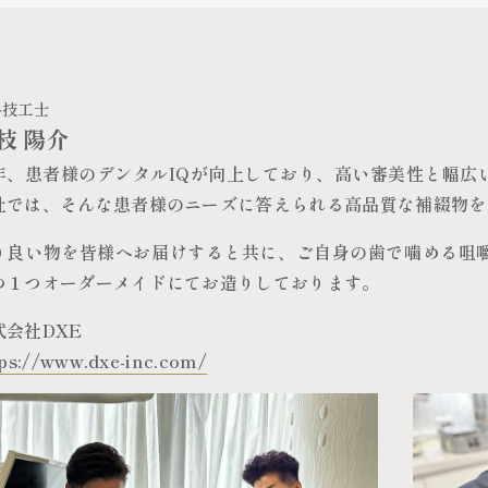
科技工士
枝 陽介
年、患者様のデンタルIQが向上しており、高い審美性と幅広
社では、そんな患者様のニーズに答えられる高品質な補綴物を
り良い物を皆様へお届けすると共に、ご自身の歯で噛める咀
つ１つオーダーメイドにてお造りしております。
式会社DXE
tps://www.dxe-inc.com/