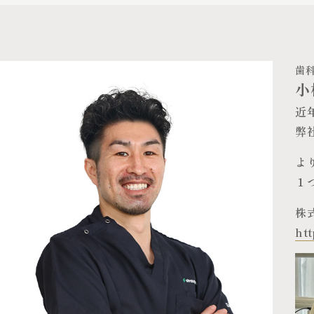
歯
小
近
弊
よ
１
株
ht