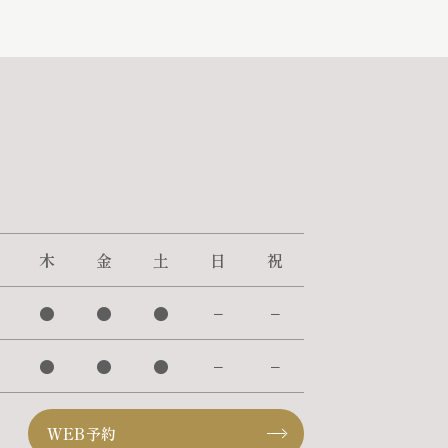
木
金
土
日
祝
●
●
●
−
−
●
●
●
−
−
WEB予約