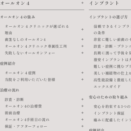
オールオン４
インプラント
オールオン４の強み
インプラントの選び方
オールオン４クリニックが選ばれる
信頼できるインプラ
理由
の条件
歯茎なしのオールオン4
非常に難しい前歯の
オールオン４クリニック専属技工所
診査・診断・プラン
失敗しないオールオンフォー
長期に渡って予後を
激安インプラントは
症例紹介
難しい症例に挑むプ
オールオン４症例
美しい補綴物の仕上
当院をご利用いただいた皆様
高性能設備と徹底し
エックスガイド
治療の流れ
安心のための取り組み
診査・診断
オールオン4の治療費
安心を約束する3つ
術前治療
インプラント保証
オールオン4手術日の流れ
痛みに配慮したイン
保証・アフターフォロー
症例紹介