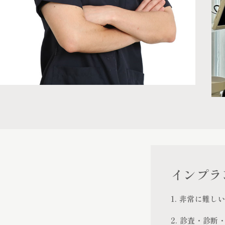
インプラ
1. 非常に難
2. 診査・診断