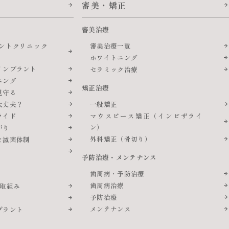
審美・矯正
審美治療
ントクリニック
審美治療一覧
ホワイトニング
インプラント
セラミック治療
ニング
矯正治療
見守る
大丈夫？
一般矯正
ライド
マウスピース矯正（インビザライ
ン）
がり
外科矯正（骨切り）
た滅菌体制
予防治療・メンテナンス
歯周病・予防治療
歯周病治療
の取組み
予防治療
メンテナンス
プラント