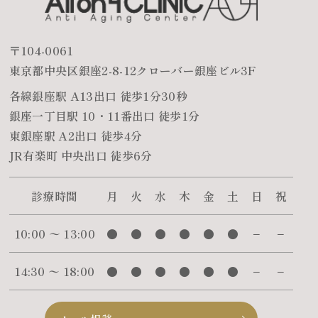
〒104-0061
東京都中央区銀座2-8-12クローバー銀座ビル3F
各線銀座駅 A13出口 徒歩1分30秒
銀座一丁目駅 10・11番出口 徒歩1分
東銀座駅 A2出口 徒歩4分
JR有楽町 中央出口 徒歩6分
診療時間
月
火
水
木
金
土
日
祝
10:00 〜 13:00
●
●
●
●
●
●
−
−
14:30 〜 18:00
●
●
●
●
●
●
−
−