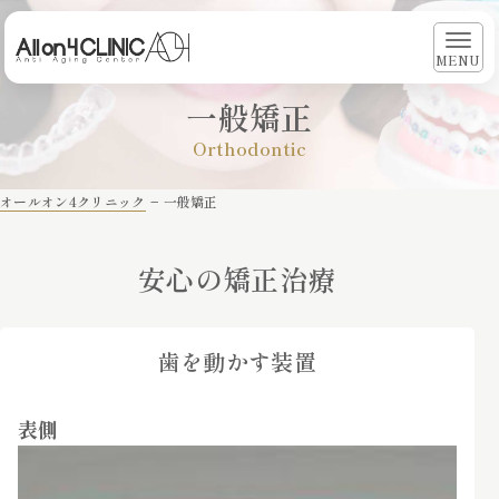
MENU
一般矯正
Orthodontic
オールオン4クリニック
−
一般矯正
安心の矯正治療
歯を動かす装置
表側