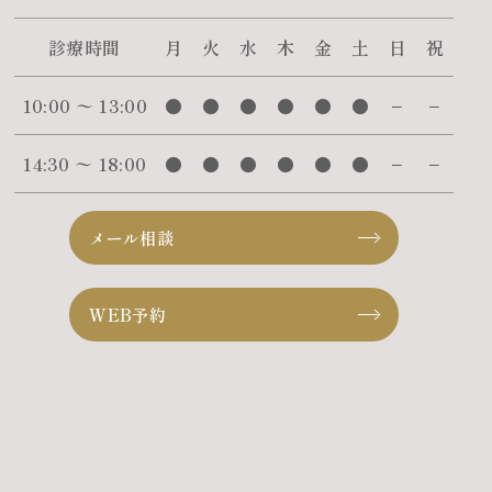
診療時間
月
火
水
木
金
土
日
祝
10:00 〜 13:00
●
●
●
●
●
●
−
−
14:30 〜 18:00
●
●
●
●
●
●
−
−
メール相談
WEB予約