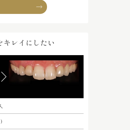
をキレイにしたい
入
)