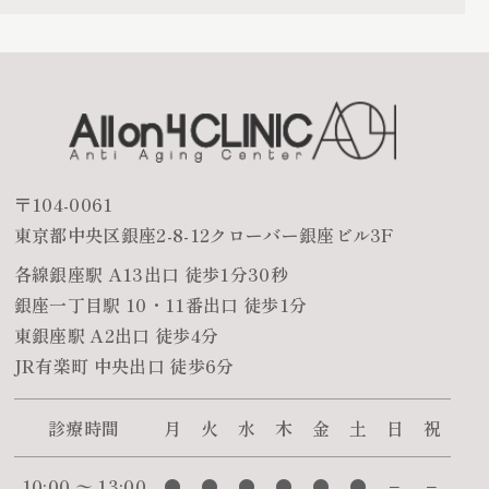
〒104-0061
東京都中央区銀座2-8-12クローバー銀座ビル3F
各線銀座駅 A13出口 徒歩1分30秒
銀座一丁目駅 10・11番出口 徒歩1分
東銀座駅 A2出口 徒歩4分
JR有楽町 中央出口 徒歩6分
診療時間
月
火
水
木
金
土
日
祝
10:00 〜 13:00
●
●
●
●
●
●
−
−