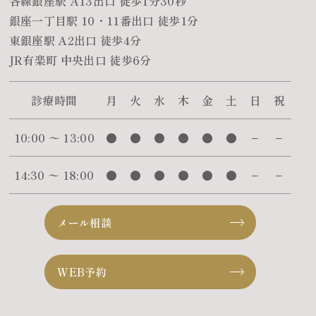
各線銀座駅 A13出口 徒歩1分30秒
銀座一丁目駅 10・11番出口 徒歩1分
東銀座駅 A2出口 徒歩4分
JR有楽町 中央出口 徒歩6分
診療時間
月
火
水
木
金
土
日
祝
10:00 〜 13:00
●
●
●
●
●
●
−
−
14:30 〜 18:00
●
●
●
●
●
●
−
−
メール相談
WEB予約